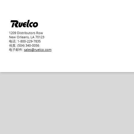
1209 Distributors Row
New Orleans, LA 70123
电话: 1-800-229-7835
传真: (504) 340-0056
电子邮件:
sales@ruelco.com