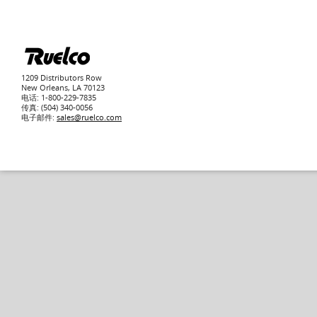
1209 Distributors Row
New Orleans, LA 70123
电话: 1-800-229-7835
传真: (504) 340-0056
电子邮件:
sales@ruelco.com