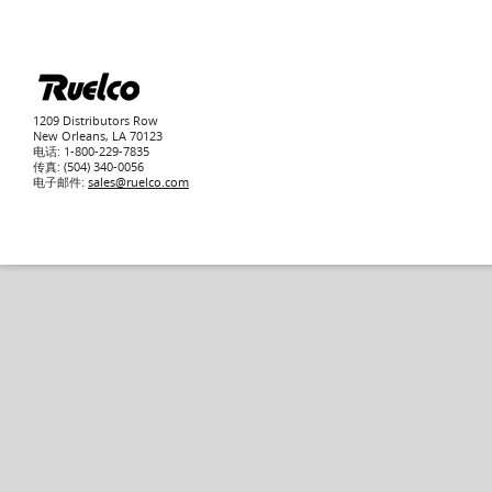
1209 Distributors Row
New Orleans, LA 70123
电话: 1-800-229-7835
传真: (504) 340-0056
电子邮件:
sales@ruelco.com