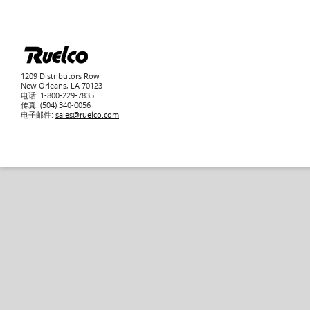
1209 Distributors Row
New Orleans, LA 70123
电话: 1-800-229-7835
传真: (504) 340-0056
电子邮件:
sales@ruelco.com