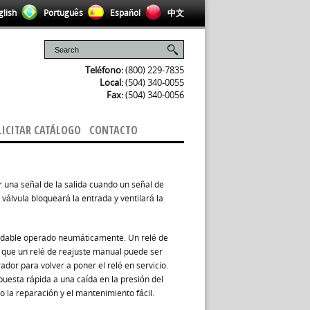
lish
Português
Español
中文
Teléfono:
(800) 229-7835
Local:
(504) 340-0055
Fax:
(504) 340-0056
LICITAR CATÁLOGO
CONTACTO
r una señal de la salida cuando un señal de
a válvula bloqueará la entrada y ventilará la
xidable operado neumáticamente. Un relé de
s que un relé de reajuste manual puede ser
ador para volver a poner el relé en servicio.
puesta rápida a una caída en la presión del
 la reparación y el mantenimiento fácil.