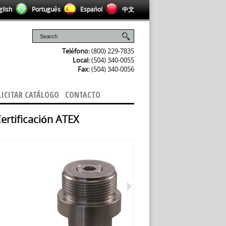
lish
Português
Español
中文
Teléfono:
(800) 229-7835
Local:
(504) 340-0055
Fax:
(504) 340-0056
LICITAR CATÁLOGO
CONTACTO
Certificación ATEX